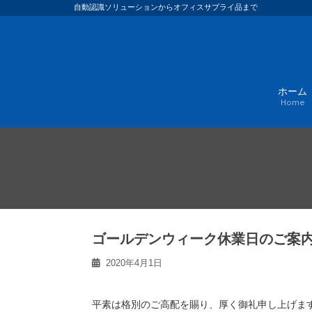
Skip
自動認識ソリューションからオフィスサプライ品まで
to
content
ホーム
Home
ゴールデンウィーク休業日のご案
2020年4月1日
平素は格別のご高配を賜り、厚く御礼申し上げま