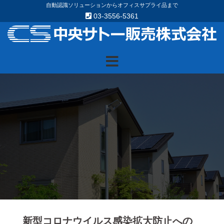
Skip
自動認識ソリューションからオフィスサプライ品まで
03-3556-5361
to
content
新型コロナウイルス感染拡大防止への