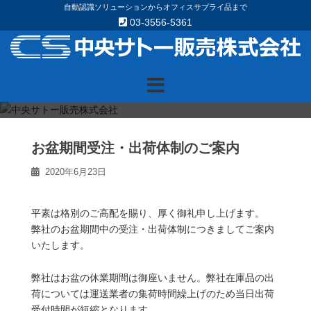
Skip
自動認識ソリューションからオフィスサプライ品まで
03-3556-5361
to
content
お盆期間受注・出荷体制のご案内
2020年6月23日
平素は格別のご高配を賜り、厚く御礼申し上げます。
弊社のお盆期間中の受注・出荷体制につきましてご案内
いたします。
弊社はお盆の休業期間は御座いません。弊社在庫品の出
荷については運送業者の集荷時間繰上げのため当日出荷
受付時間が短縮となります。