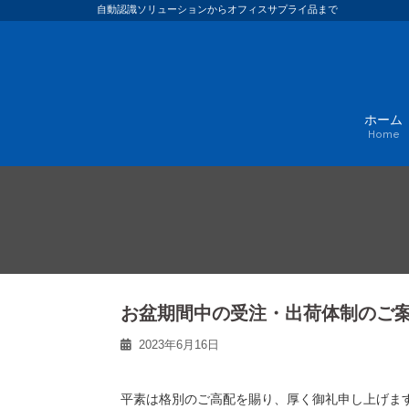
Skip
自動認識ソリューションからオフィスサプライ品まで
to
content
ホーム
Home
お盆期間中の受注・出荷体制のご
2023年6月16日
平素は格別のご高配を賜り、厚く御礼申し上げま