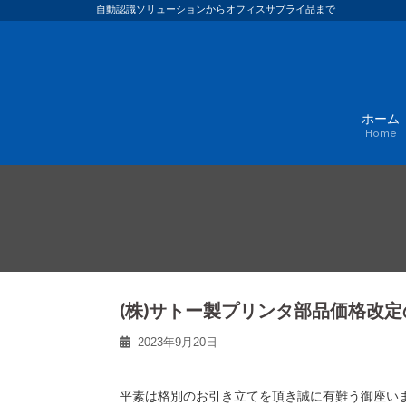
Skip
自動認識ソリューションからオフィスサプライ品まで
to
content
ホーム
Home
(株)サトー製プリンタ部品価格改
2023年9月20日
平素は格別のお引き立てを頂き誠に有難う御座い