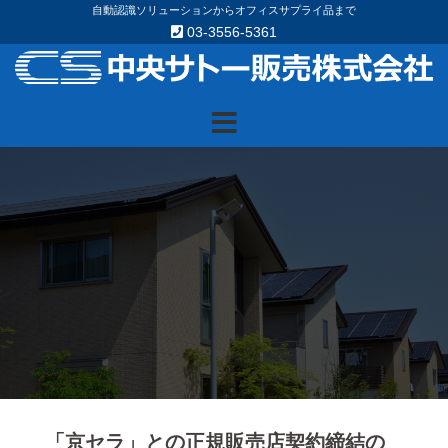
Skip
自動認識ソリューションからオフィスサプライ品まで
03-3556-5361
to
content
「京セラ」との正規販売店契約締結の