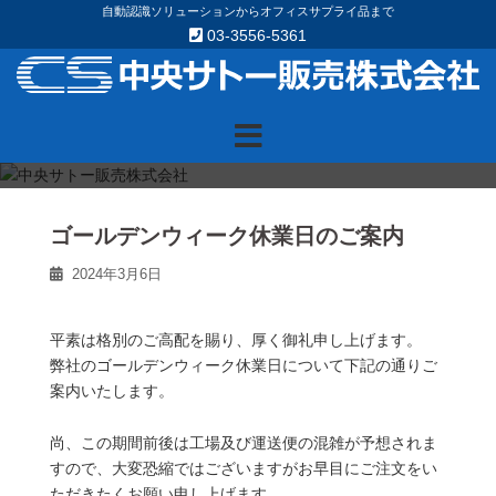
Skip
自動認識ソリューションからオフィスサプライ品まで
03-3556-5361
to
content
ゴールデンウィーク休業日のご案内
2024年3月6日
平素は格別のご高配を賜り、厚く御礼申し上げます。
弊社のゴールデンウィーク休業日について下記の通りご
案内いたします。
尚、この期間前後は工場及び運送便の混雑が予想されま
すので、大変恐縮ではございますがお早目にご注文をい
ただきたくお願い申し上げます